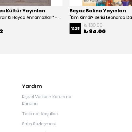
sı Kültür Yayınları
Beyaz Balina Yayınları
“Çoklar Vardır Ki Hayca Annamazlar!” - Gazanfer İbar
₺ 130.00
%
28
3
₺ 94.00
Yardım
Kişisel Verilerin Korunma
Kanunu
Teslimat Koşulları
Satış Sözleşmesi