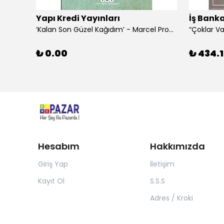
Yapı Kredi Yayınları
İş Banka
‘Kalan Son Güzel Kağıdım’ - Marcel Proust
₺ 0.00
₺ 434.1
Hesabım
Hakkımızda
Giriş Yap
İletişim
Kayıt Ol
S.S.S
Adres / Kroki