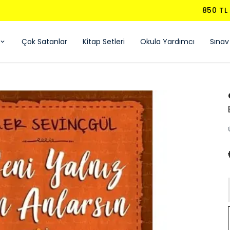
850 TL ÜZERI ÜCRETSIZ KARGO - KAPIDA ÖDEME
Çok Satanlar
Kitap Setleri
Okula Yardımcı
Sınav 