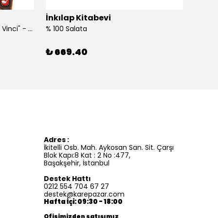
İnkılap Kitabevi
İnkıl
"Kim Kimdi? Serisi Leonardo Da Vinci" - Roberta Edwards
% 100 Salata
%100 İ
₺ 669.40
₺ 41
Adres :
İkitelli Osb. Mah. Aykosan San. Sit. Çarşı
Blok Kapı:8 Kat : 2 No :477,
Başakşehir, İstanbul
Destek Hattı
0212 554 704 67 27
destek@karepazar.com
Hafta İçi: 09:30 - 18:00
Ofisimizden satışımız