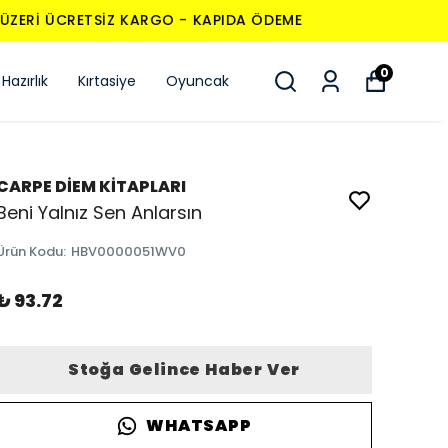
0
Hazırlık
Kırtasiye
Oyuncak
CARPE DİEM KİTAPLARI
Beni Yalnız Sen Anlarsın
Ürün Kodu
:
HBV0000051WV0
₺ 93.72
Stoğa Gelince Haber Ver
WHATSAPP