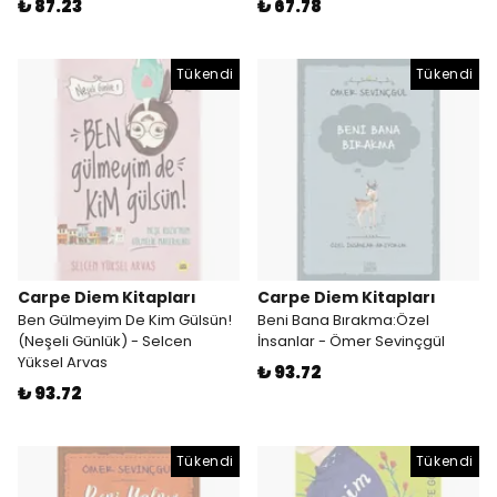
₺ 87.23
₺ 67.78
Tükendi
Tükendi
Carpe Diem Kitapları
Carpe Diem Kitapları
Ben Gülmeyim De Kim Gülsün!
Beni Bana Bırakma:Özel
(Neşeli Günlük) - Selcen
İnsanlar - Ömer Sevinçgül
Yüksel Arvas
₺ 93.72
₺ 93.72
Tükendi
Tükendi