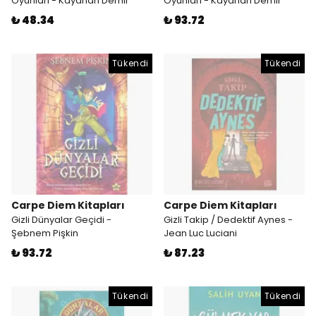
Oyunları - Kayahan Demir
Oyunları - Kayahan Demir
₺ 48.34
₺ 93.72
Tükendi
Tükendi
Carpe Diem Kitapları
Carpe Diem Kitapları
Gizli Dünyalar Geçidi -
Gizli Takip / Dedektif Aynes -
Şebnem Pişkin
Jean Luc Luciani
₺ 93.72
₺ 87.23
Tükendi
Tükendi