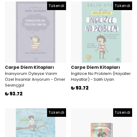
Tükendi
Tükendi
Carpe Diem Kitapları
Carpe Diem Kitapları
İnanıyorum Öyleyse Varım
İngilizce No Problem (Hayaller
Özel İnsanlar Arıyorum - Ömer
Hayatlar) - Salih Uyan
Sevinçgül
₺ 93.72
₺ 93.72
Tükendi
Tükendi