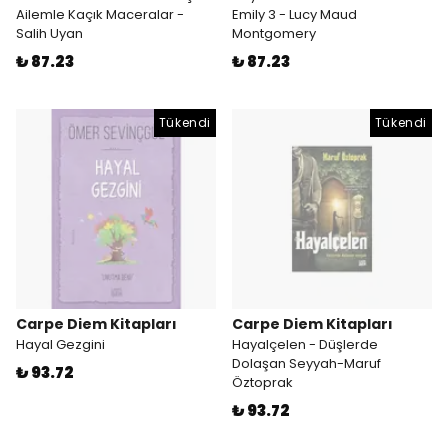
Ailemle Kaçık Maceralar -
Emily 3 - Lucy Maud
Salih Uyan
Montgomery
₺ 87.23
₺ 87.23
Tükendi
Tükendi
Carpe Diem Kitapları
Carpe Diem Kitapları
Hayal Gezgini
Hayalçelen - Düşlerde
Dolaşan Seyyah-Maruf
₺ 93.72
Öztoprak
₺ 93.72