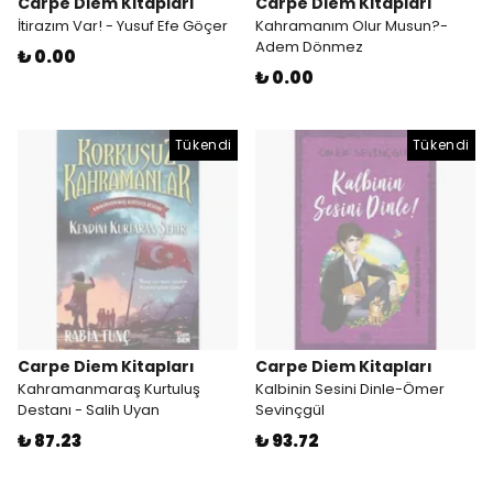
Carpe Diem Kitapları
Carpe Diem Kitapları
İtirazım Var! - Yusuf Efe Göçer
Kahramanım Olur Musun?-
Adem Dönmez
₺ 0.00
₺ 0.00
Tükendi
Tükendi
Carpe Diem Kitapları
Carpe Diem Kitapları
Kahramanmaraş Kurtuluş
Kalbinin Sesini Dinle-Ömer
Destanı - Salih Uyan
Sevinçgül
₺ 87.23
₺ 93.72