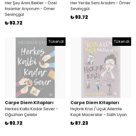
Her Şey Anını Bekler - Özel
Her Yerde Seni Aradım - Ömer
İnsanlar Arıyorum - Ömer
Sevinçgül
Sevinçgül
₺ 93.72
₺ 93.72
Tükendi
Tükendi
Carpe Diem Kitapları
Carpe Diem Kitapları
Herkes Kalbi Kadar Sever -
Hıçkırık Krizi / Uçuk Ailemle
Oğuzhan Çelebi
Kaçık Maceralar - Salih Uyan
₺ 93.72
₺ 87.23