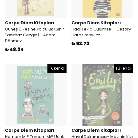
Carpe Diem Kitapları
Carpe Diem Kitapları
Güneş Ülkesine Yolculuk (Sınır
Hadi Tekla Gülümse! - Cezary
Tanımaz Gezgin) - Adem
Harasimowicz
Dönmez
₺ 93.72
₺ 48.34
Tükendi
Tükendi
Carpe Diem Kitapları
Carpe Diem Kitapları
Hamam Mı? Tamam Mı? Uçuk
Hayal Dokumacısı- Mavinin Kızı