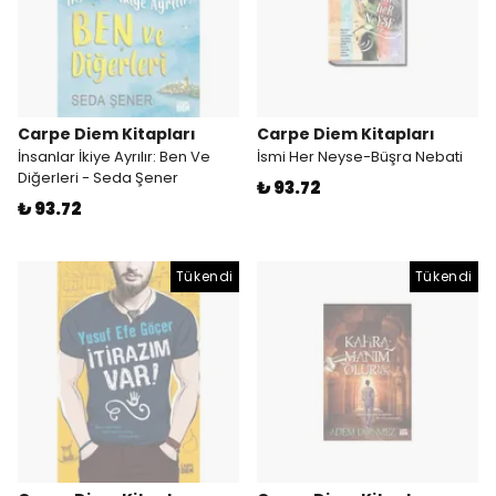
Carpe Diem Kitapları
Carpe Diem Kitapları
İnsanlar İkiye Ayrılır: Ben Ve
İsmi Her Neyse-Büşra Nebati
Diğerleri - Seda Şener
₺ 93.72
₺ 93.72
Tükendi
Tükendi