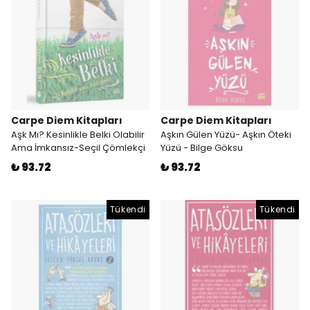
Carpe Diem Kitapları
Carpe Diem Kitapları
Aşk Mı? Kesinlikle Belki Olabilir
Aşkın Gülen Yüzü- Aşkın Öteki
Ama İmkansız-Seçil Çömlekçi
Yüzü - Bilge Göksu
₺ 93.72
₺ 93.72
Tükendi
Tükendi