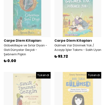
Carpe Diem Kitapları
Carpe Diem Kitapları
Göbeklitepe ve Sırlar Diyarı -
Gülmek Var Dönmek Yok /
Gizli Dünyalar Geçidi -
Acayip İşler Takımı - Salih Uyan
Şebnem Pişkin
₺ 93.72
₺ 0.00
Tükendi
Tükendi