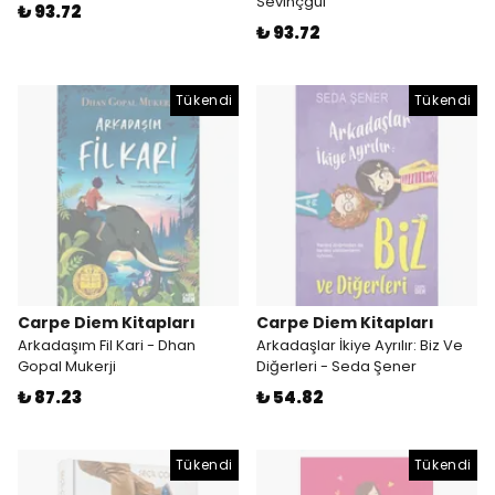
Sevinçgül
₺ 93.72
₺ 93.72
Tükendi
Tükendi
Carpe Diem Kitapları
Carpe Diem Kitapları
Arkadaşım Fil Kari - Dhan
Arkadaşlar İkiye Ayrılır: Biz Ve
Gopal Mukerji
Diğerleri - Seda Şener
₺ 87.23
₺ 54.82
Tükendi
Tükendi