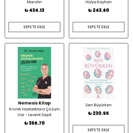
Marohn
Hülya Kayhan
₺ 434.13
₺ 243.60
SEPETE EKLE
SEPETE EKLE
Nemesis Kitap
Sen Büyürken
Kronik Hastalıklara Çözüm
₺ 230.55
Var - Levent Sepit
₺ 356.70
SEPETE EKLE