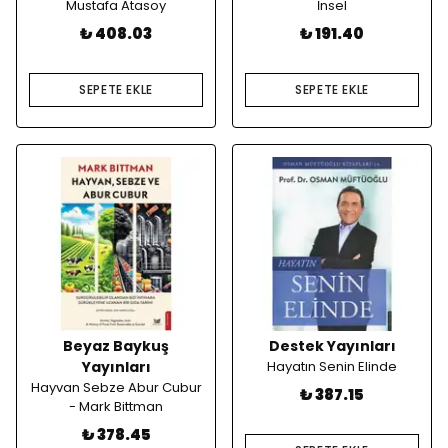
Mustafa Atasoy
İnsel
₺ 408.03
₺ 191.40
SEPETE EKLE
SEPETE EKLE
Beyaz Baykuş
Destek Yayınları
Yayınları
Hayatın Senin Elinde
Hayvan Sebze Abur Cubur
₺ 387.15
- Mark Bittman
₺ 378.45