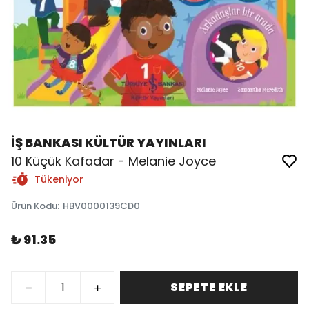
İŞ BANKASI KÜLTÜR YAYINLARI
10 Küçük Kafadar - Melanie Joyce
Tükeniyor
Ürün Kodu
:
HBV0000139CD0
₺ 91.35
SEPETE EKLE