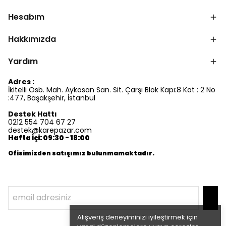
Hesabım
Hakkımızda
Yardım
Adres :
İkitelli Osb. Mah. Aykosan San. Sit. Çarşı Blok Kapı:8 Kat : 2 No
:477, Başakşehir, İstanbul
Destek Hattı
0212 554 704 67 27
destek@karepazar.com
Hafta İçi: 09:30 - 18:00
Ofisimizden satışımız bulunmamaktadır.
Alışveriş deneyiminizi iyileştirmek için