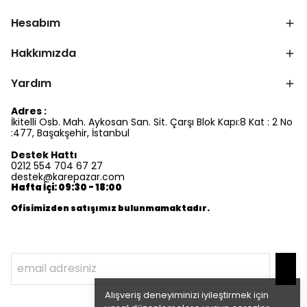
Hesabım
Hakkımızda
Yardım
Adres :
İkitelli Osb. Mah. Aykosan San. Sit. Çarşı Blok Kapı:8 Kat : 2 No
:477, Başakşehir, İstanbul
Destek Hattı
0212 554 704 67 27
destek@karepazar.com
Hafta İçi: 09:30 - 18:00
Ofisimizden satışımız bulunmamaktadır.
Alışveriş deneyiminizi iyileştirmek için