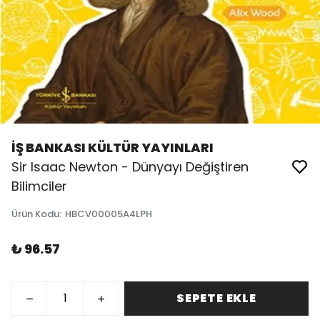
İŞ BANKASI KÜLTÜR YAYINLARI
Sir Isaac Newton - Dünyayı Değiştiren
Bilimciler
Ürün Kodu
:
HBCV00005A4LPH
₺ 96.57
SEPETE EKLE