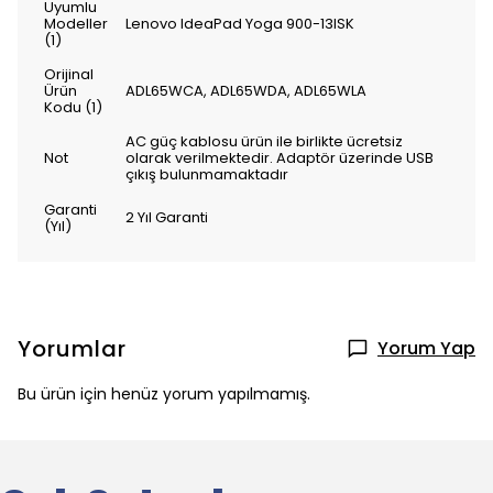
Uyumlu
Modeller
Lenovo IdeaPad Yoga 900-13ISK
(1)
Orijinal
Ürün
ADL65WCA, ADL65WDA, ADL65WLA
Kodu (1)
AC güç kablosu ürün ile birlikte ücretsiz
Not
olarak verilmektedir. Adaptör üzerinde USB
çıkış bulunmamaktadır
Garanti
2 Yıl Garanti
(Yıl)
Yorumlar
Yorum Yap
Bu ürün için henüz yorum yapılmamış.