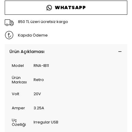
WHATSAPP
850 TL üzeri ücretsiz kargo
Kapıda Ödeme
Ürün Açıklaması
Model
RNA-IB11
Ürün
Retro
Markası
Volt
20V
Amper
3.25A
Uç
Irregular USB
Özelliği