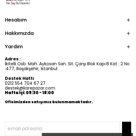
Hesabım
Hakkımızda
Yardım
Adres :
İkitelli Osb. Mah. Aykosan San. Sit. Çarşı Blok Kapı:8 Kat : 2 No
:477, Başakşehir, İstanbul
Destek Hattı
0212 554 704 67 27
destek@karepazar.com
Hafta İçi: 09:30 - 18:00
Ofisimizden satışımız bulunmamaktadır.