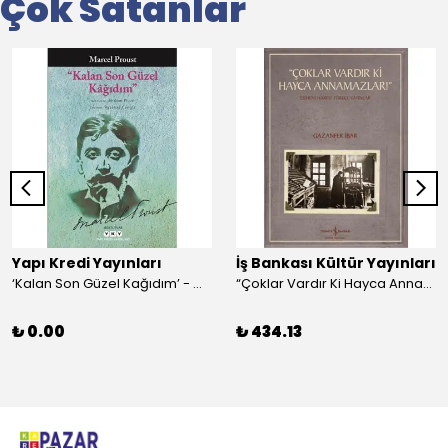
Çok Satanlar
Yapı Kredi Yayınları
İş Bankası Kültür Yayınları
‘Kalan Son Güzel Kağıdım’ - Marcel Proust
“Çoklar Vardır Ki Hayca Annamazlar!” - Gazanfer İbar
₺ 0.00
₺ 434.13