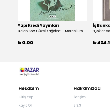
Yapı Kredi Yayınları
İş Banka
‘Kalan Son Güzel Kağıdım’ - Marcel Proust
₺ 0.00
₺ 434.1
Hesabım
Hakkımızda
Giriş Yap
İletişim
Kayıt Ol
S.S.S