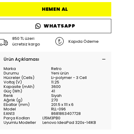
HEMEN AL
WHATSAPP
850 TL üzeri
Kapıda Ödeme
ücretsiz kargo
Ürün Açıklaması
Marka
Retro
Durumu
Yeni ürün
Hücreler (Cells)
Li-polymer - 3 Cell
Voltaj (V)
11.25
Kapasite (mAh)
3600
Güç (Wh)
41
Renk
Siyah
Ağırlık (g)
270
Ebatlar (mm)
201.5 x 111 x 6
Model
RLL-096
EAN13
8681863407728
Parça Kodları
L15M3PB0
Uyumlu Modeller
Lenovo IdeaPad 320s-14IKB