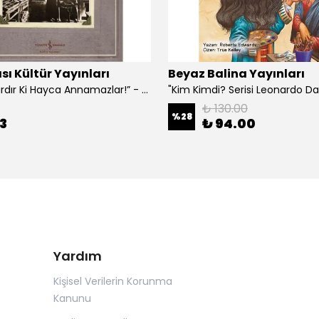
sı Kültür Yayınları
Beyaz Balina Yayınları
“Çoklar Vardır Ki Hayca Annamazlar!” - Gazanfer İbar
₺ 130.00
%
28
3
₺ 94.00
Yardım
Kişisel Verilerin Korunma
Kanunu