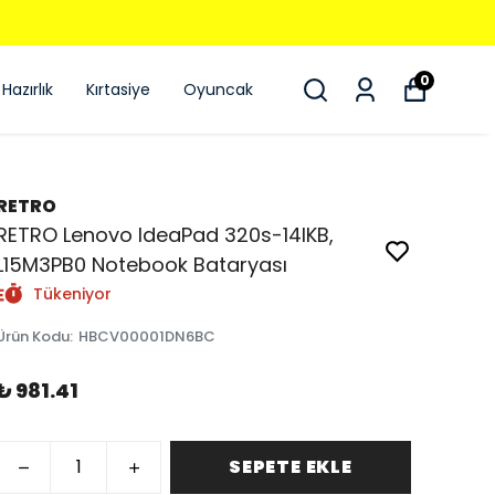
0
Hazırlık
Kırtasiye
Oyuncak
RETRO
RETRO Lenovo IdeaPad 320s-14IKB,
L15M3PB0 Notebook Bataryası
Tükeniyor
Ürün Kodu
:
HBCV00001DN6BC
₺ 981.41
SEPETE EKLE