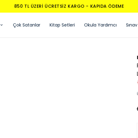
850 TL ÜZERI ÜCRETSIZ KARGO - KAPIDA ÖDEME
Çok Satanlar
Kitap Setleri
Okula Yardımcı
Sınav 