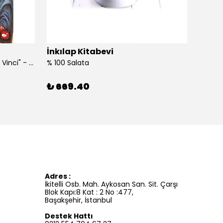
İnkılap Kitabevi
İnkıl
"Kim Kimdi? Serisi Leonardo Da Vinci" - Roberta Edwards
% 100 Salata
%100 İ
₺ 669.40
₺ 41
Adres :
İkitelli Osb. Mah. Aykosan San. Sit. Çarşı
Blok Kapı:8 Kat : 2 No :477,
Başakşehir, İstanbul
Destek Hattı