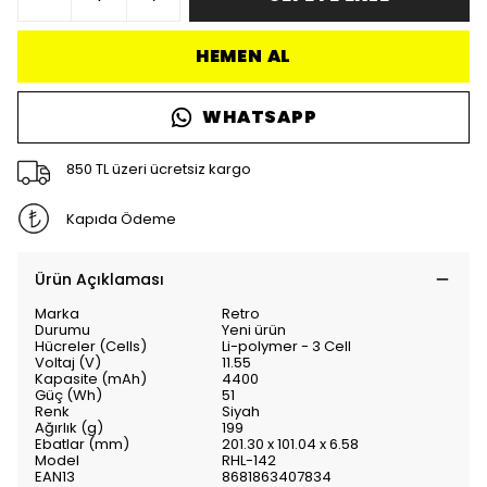
HEMEN AL
WHATSAPP
850 TL üzeri ücretsiz kargo
Kapıda Ödeme
Ürün Açıklaması
Marka
Retro
Durumu
Yeni ürün
Hücreler (Cells)
Li-polymer - 3 Cell
Voltaj (V)
11.55
Kapasite (mAh)
4400
Güç (Wh)
51
Renk
Siyah
Ağırlık (g)
199
Ebatlar (mm)
201.30 x 101.04 x 6.58
Model
RHL-142
EAN13
8681863407834