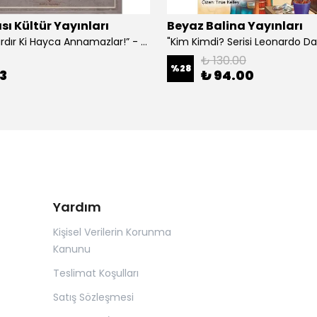
sı Kültür Yayınları
Beyaz Balina Yayınları
“Çoklar Vardır Ki Hayca Annamazlar!” - Gazanfer İbar
₺ 130.00
%
28
3
₺ 94.00
Yardım
Kişisel Verilerin Korunma
Kanunu
Teslimat Koşulları
Satış Sözleşmesi