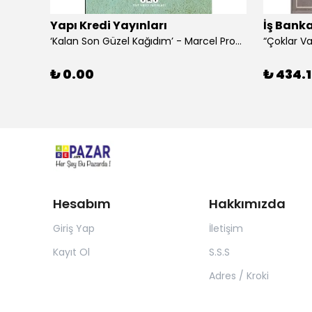
Yapı Kredi Yayınları
İş Banka
‘Kalan Son Güzel Kağıdım’ - Marcel Proust
₺ 0.00
₺ 434.1
Hesabım
Hakkımızda
Giriş Yap
İletişim
Kayıt Ol
S.S.S
Adres / Kroki