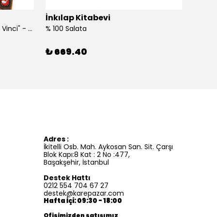
İnkılap Kitabevi
İnkıl
"Kim Kimdi? Serisi Leonardo Da Vinci" - Roberta Edwards
% 100 Salata
%100 İ
₺ 669.40
₺ 41
Adres :
İkitelli Osb. Mah. Aykosan San. Sit. Çarşı
Blok Kapı:8 Kat : 2 No :477,
Başakşehir, İstanbul
Destek Hattı
0212 554 704 67 27
destek@karepazar.com
Hafta İçi: 09:30 - 18:00
Ofisimizden satışımız