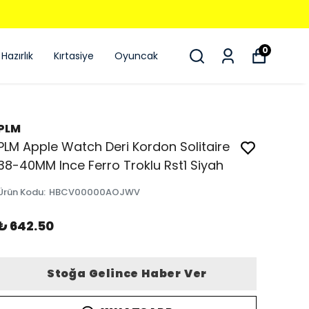
0
Hazırlık
Kırtasiye
Oyuncak
PLM
PLM Apple Watch Deri Kordon Solitaire
38-40MM Ince Ferro Troklu Rst1 Siyah
Ürün Kodu
:
HBCV00000AOJWV
₺ 642.50
Stoğa Gelince Haber Ver