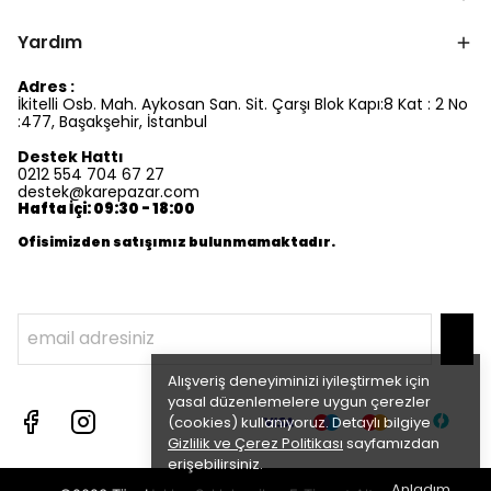
Yardım
Adres :
İkitelli Osb. Mah. Aykosan San. Sit. Çarşı Blok Kapı:8 Kat : 2 No
:477, Başakşehir, İstanbul
Destek Hattı
0212 554 704 67 27
destek@karepazar.com
Hafta İçi: 09:30 - 18:00
Ofisimizden satışımız bulunmamaktadır.
Alışveriş deneyiminizi iyileştirmek için
yasal düzenlemelere uygun çerezler
(cookies) kullanıyoruz. Detaylı bilgiye
Gizlilik ve Çerez Politikası
sayfamızdan
erişebilirsiniz.
Anladım