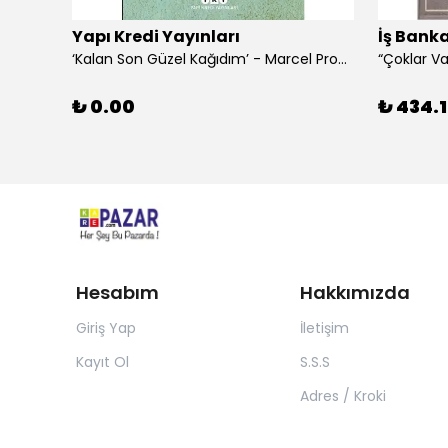
Yapı Kredi Yayınları
İş Banka
‘Kalan Son Güzel Kağıdım’ - Marcel Proust
₺ 0.00
₺ 434.1
Hesabım
Hakkımızda
Giriş Yap
İletişim
Kayıt Ol
S.S.S
Adres / Kroki