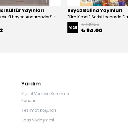
sı Kültür Yayınları
Beyaz Balina Yayınları
“Çoklar Vardır Ki Hayca Annamazlar!” - Gazanfer İbar
₺ 130.00
%
28
3
₺ 94.00
Yardım
Kişisel Verilerin Korunma
Kanunu
Teslimat Koşulları
Satış Sözleşmesi