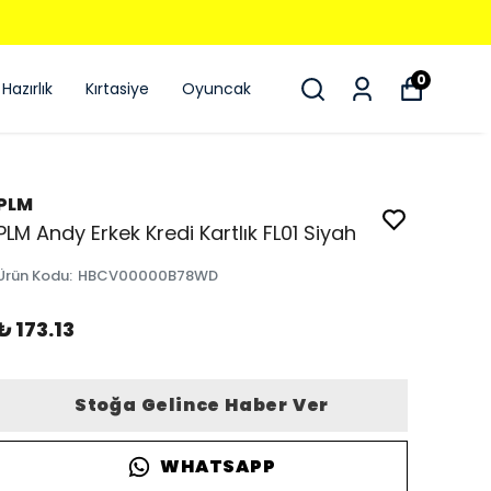
0
Hazırlık
Kırtasiye
Oyuncak
PLM
PLM Andy Erkek Kredi Kartlık FL01 Siyah
Ürün Kodu
:
HBCV00000B78WD
₺ 173.13
Stoğa Gelince Haber Ver
WHATSAPP