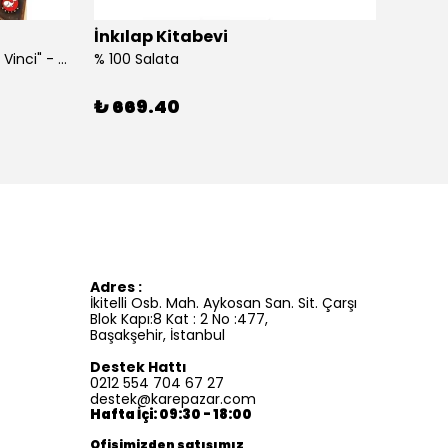
İnkılap Kitabevi
İnkıl
"Kim Kimdi? Serisi Leonardo Da Vinci" - Roberta Edwards
% 100 Salata
%100 İ
₺ 669.40
₺ 41
Adres :
İkitelli Osb. Mah. Aykosan San. Sit. Çarşı
Blok Kapı:8 Kat : 2 No :477,
Başakşehir, İstanbul
Destek Hattı
0212 554 704 67 27
destek@karepazar.com
Hafta İçi: 09:30 - 18:00
Ofisimizden satışımız