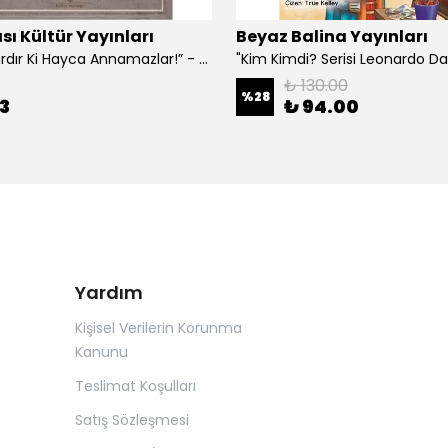
sı Kültür Yayınları
Beyaz Balina Yayınları
“Çoklar Vardır Ki Hayca Annamazlar!” - Gazanfer İbar
₺ 130.00
%
28
3
₺ 94.00
Yardım
Kişisel Verilerin Korunma
Kanunu
Teslimat Koşulları
Satış Sözleşmesi