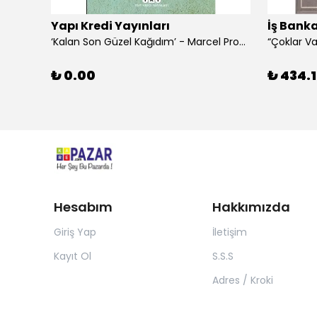
Yapı Kredi Yayınları
İş Banka
‘Kalan Son Güzel Kağıdım’ - Marcel Proust
₺ 0.00
₺ 434.1
Hesabım
Hakkımızda
Giriş Yap
İletişim
Kayıt Ol
S.S.S
Adres / Kroki