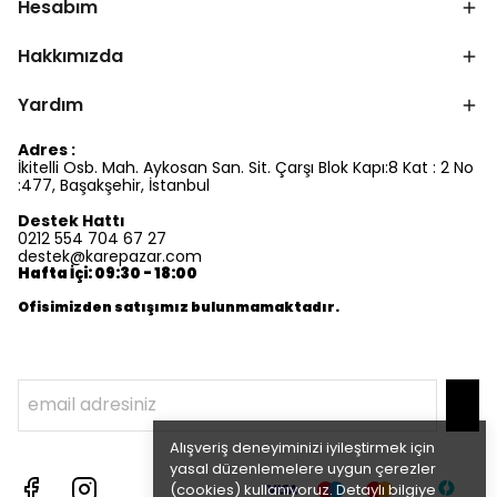
Hesabım
Hakkımızda
Yardım
Adres :
İkitelli Osb. Mah. Aykosan San. Sit. Çarşı Blok Kapı:8 Kat : 2 No
:477, Başakşehir, İstanbul
Destek Hattı
0212 554 704 67 27
destek@karepazar.com
Hafta İçi: 09:30 - 18:00
Ofisimizden satışımız bulunmamaktadır.
Alışveriş deneyiminizi iyileştirmek için
yasal düzenlemelere uygun çerezler
(cookies) kullanıyoruz. Detaylı bilgiye