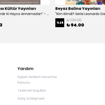
sı Kültür Yayınları
Beyaz Balina Yayınları
“Çoklar Vardır Ki Hayca Annamazlar!” - Gazanfer İbar
₺ 130.00
%
28
3
₺ 94.00
Yardım
Kişisel Verilerin Korunma
Kanunu
Teslimat Koşulları
Satış Sözleşmesi