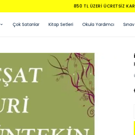
850 TL ÜZERI ÜCRETSIZ KARGO - KAPIDA ÖDEME
Çok Satanlar
Kitap Setleri
Okula Yardımcı
Sınav 