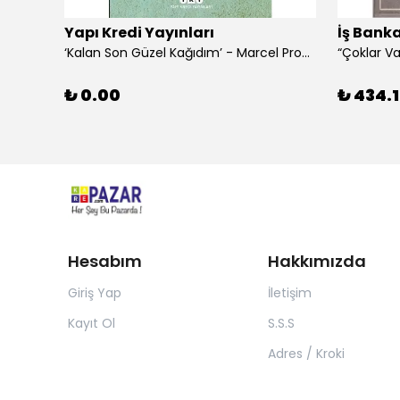
Yapı Kredi Yayınları
İş Banka
‘Kalan Son Güzel Kağıdım’ - Marcel Proust
₺ 0.00
₺ 434.1
Hesabım
Hakkımızda
Giriş Yap
İletişim
Kayıt Ol
S.S.S
Adres / Kroki