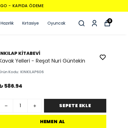
0
Hazırlık
Kırtasiye
Oyuncak
İNKILAP KİTABEVİ
Kavak Yelleri - Reşat Nuri Güntekin
Ürün Kodu
:
KINKILAP606
₺ 586.94
SEPETE EKLE
HEMEN AL