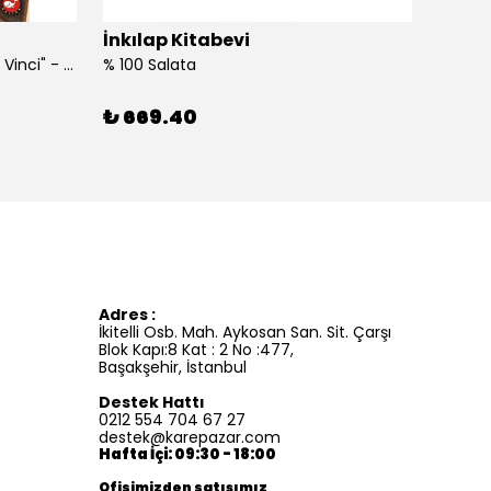
İnkılap Kitabevi
İnkıl
"Kim Kimdi? Serisi Leonardo Da Vinci" - Roberta Edwards
% 100 Salata
%100 İ
₺ 669.40
₺ 41
Adres :
İkitelli Osb. Mah. Aykosan San. Sit. Çarşı
Blok Kapı:8 Kat : 2 No :477,
Başakşehir, İstanbul
Destek Hattı
0212 554 704 67 27
destek@karepazar.com
Hafta İçi: 09:30 - 18:00
Ofisimizden satışımız