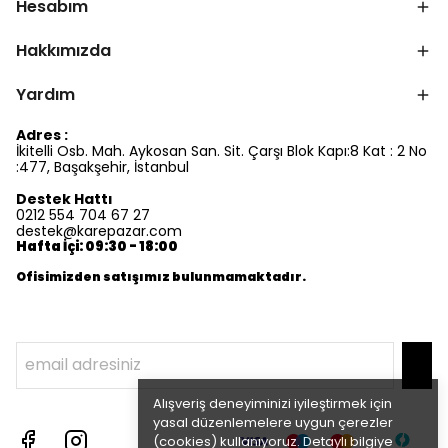
Hesabım
Hakkımızda
Yardım
Adres :
İkitelli Osb. Mah. Aykosan San. Sit. Çarşı Blok Kapı:8 Kat : 2 No
:477, Başakşehir, İstanbul
Destek Hattı
0212 554 704 67 27
destek@karepazar.com
Hafta İçi: 09:30 - 18:00
Ofisimizden satışımız bulunmamaktadır.
Alışveriş deneyiminizi iyileştirmek için
yasal düzenlemelere uygun çerezler
(cookies) kullanıyoruz. Detaylı bilgiye