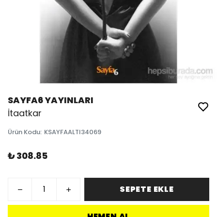
SAYFA6 YAYINLARI
İtaatkar
Ürün Kodu
:
KSAYFAALTI34069
₺ 308.85
SEPETE EKLE
HEMEN AL