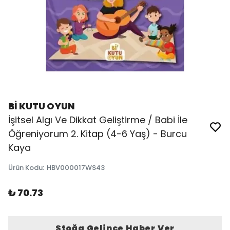
Bİ KUTU OYUN
İşitsel Algı Ve Dikkat Geliştirme / Babi İle
Öğreniyorum 2. Kitap (4-6 Yaş) - Burcu
Kaya
Ürün Kodu
:
HBV000017WS43
₺ 70.73
Stoğa Gelince Haber Ver