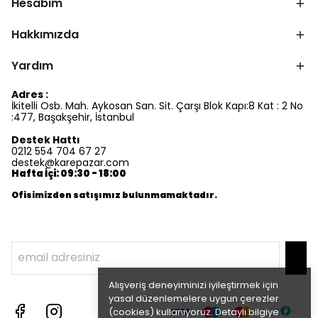
Hesabım
Hakkımızda
Yardım
Adres :
İkitelli Osb. Mah. Aykosan San. Sit. Çarşı Blok Kapı:8 Kat : 2 No
:477, Başakşehir, İstanbul
Destek Hattı
0212 554 704 67 27
destek@karepazar.com
Hafta İçi: 09:30 - 18:00
Ofisimizden satışımız bulunmamaktadır.
Alışveriş deneyiminizi iyileştirmek için
yasal düzenlemelere uygun çerezler
(cookies) kullanıyoruz. Detaylı bilgiye