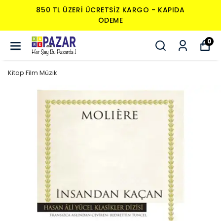
850 TL ÜZERI ÜCRETSIZ KARGO - KAPIDA
ÖDEME
0
Kitap Film Müzik