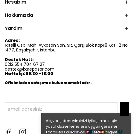
Hesabım
Hakkımızda
Yardım
Adres :
İkitelli Osb. Mah. Aykosan San. Sit. Çarşı Blok Kapı:8 Kat : 2 No
:477, Başakşehir, İstanbul
Destek Hattı
0212 554 704 67 27
destek@karepazar.com
Hafta İçi: 09:30 - 18:00
Ofisimizden satışımız bulunmamaktadır.
Alışveriş deneyiminizi iyileştirmek için
yasal düzenlemelere uygun çerezler
(cookies) kullanıyoruz. Detaylı bilgiye