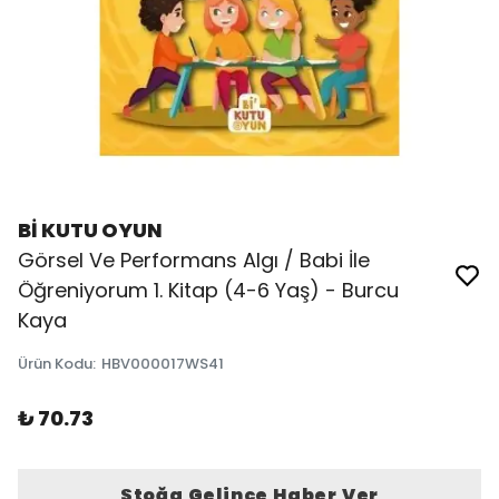
Bİ KUTU OYUN
Görsel Ve Performans Algı / Babi İle
Öğreniyorum 1. Kitap (4-6 Yaş) - Burcu
Kaya
Ürün Kodu
:
HBV000017WS41
₺ 70.73
Stoğa Gelince Haber Ver