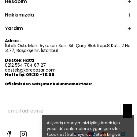
Hesabım
Hakkımızda
Yardım
Adres :
İkitelli Osb. Mah. Aykosan San. Sit. Çarşı Blok Kapı:8 Kat : 2 No
:477, Başakşehir, İstanbul
Destek Hattı
0212 554 704 67 27
destek@karepazar.com
Hafta İçi: 09:30 - 18:00
Ofisimizden satışımız bulunmamaktadır.
Alışveriş deneyiminizi iyileştirmek için
yasal düzenlemelere uygun çerezler
(cookies) kullanıyoruz. Detaylı bilgiye