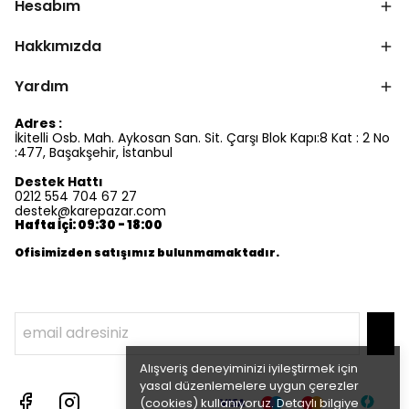
Hesabım
Hakkımızda
Yardım
Adres :
İkitelli Osb. Mah. Aykosan San. Sit. Çarşı Blok Kapı:8 Kat : 2 No
:477, Başakşehir, İstanbul
Destek Hattı
0212 554 704 67 27
destek@karepazar.com
Hafta İçi: 09:30 - 18:00
Ofisimizden satışımız bulunmamaktadır.
Alışveriş deneyiminizi iyileştirmek için
yasal düzenlemelere uygun çerezler
(cookies) kullanıyoruz. Detaylı bilgiye