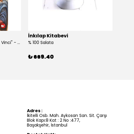
İnkılap Kitabevi
İnkıl
"Kim Kimdi? Serisi Leonardo Da Vinci" - Roberta Edwards
% 100 Salata
%100 İ
₺ 669.40
₺ 41
Adres :
İkitelli Osb. Mah. Aykosan San. Sit. Çarşı
Blok Kapı:8 Kat : 2 No :477,
Başakşehir, İstanbul