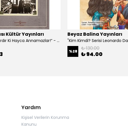
sı Kültür Yayınları
Beyaz Balina Yayınları
“Çoklar Vardır Ki Hayca Annamazlar!” - Gazanfer İbar
₺ 130.00
%
28
3
₺ 94.00
Yardım
Kişisel Verilerin Korunma
Kanunu