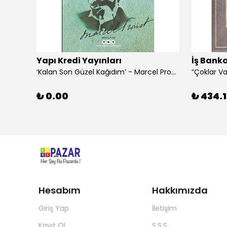
Yapı Kredi Yayınları
İş Banka
‘Kalan Son Güzel Kağıdım’ - Marcel Proust
₺ 0.00
₺ 434.1
Hesabım
Hakkımızda
Giriş Yap
İletişim
Kayıt Ol
S.S.S