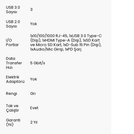
USB 3.0
3
Sayısı
USB 2.0
Yok
Sayısı
1x10/100/1000 RJ-45, 1xUSB 3.0 Type-C
I/O
(Dişi), 1xHDMI Type-A (Dişi), 1xSD Kart
Portlar
ve Micro SD Kart, 1xD-Sub 15 Pin (Dişi),
1xAudio/Mic Girişi, 1xPD Şarj
Data
Transfer
5 Gbit/s
Hızı
Elektrik
Yok
Adaptörü
Rengi
Gri
Tak ve
Evet
Çalıştır
Garanti
2 Yıl
(Yıl)