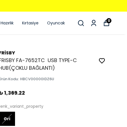
0
Hazırlık
Kırtasiye
Oyuncak
FRİSBY
FRISBY FA-7652TC USB TYPE-C
HUB(ÇOKLU BAĞLANTI)
Ürün Kodu
:
HBCV00000IDZ6U
₺ 1,369.22
renk_variant_property
Gri