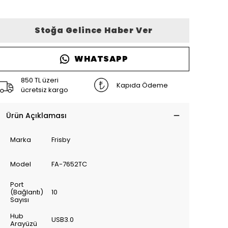
Stoğa Gelince Haber Ver
WHATSAPP
850 TL üzeri
Kapıda Ödeme
ücretsiz kargo
Ürün Açıklaması
Marka
Frisby
Model
FA-7652TC
Port
(Bağlantı)
10
Sayısı
Hub
USB3.0
Arayüzü