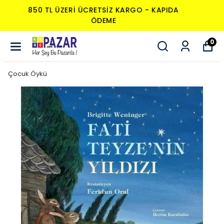
850 TL ÜZERI ÜCRETSIZ KARGO - KAPIDA
ÖDEME
0
Çocuk Öykü