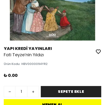
YAPI KREDİ YAYINLARI
Fati Teyze’nin Yıldızı
Ürün Kodu
:
HBV0000094YR2
₺ 0.00
SEPETE EKLE
HEMEN AL