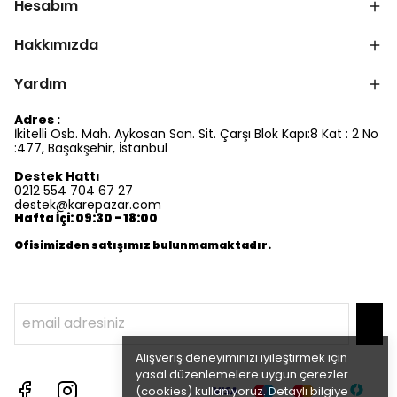
Hesabım
Hakkımızda
Yardım
Adres :
İkitelli Osb. Mah. Aykosan San. Sit. Çarşı Blok Kapı:8 Kat : 2 No
:477, Başakşehir, İstanbul
Destek Hattı
0212 554 704 67 27
destek@karepazar.com
Hafta İçi: 09:30 - 18:00
Ofisimizden satışımız bulunmamaktadır.
Alışveriş deneyiminizi iyileştirmek için
yasal düzenlemelere uygun çerezler
(cookies) kullanıyoruz. Detaylı bilgiye