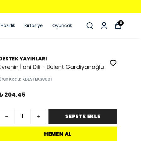
0
Hazırlık
Kırtasiye
Oyuncak
DESTEK YAYINLARI
Evrenin İlahi Dili - Bülent Gardiyanoğlu
Ürün Kodu
:
KDESTEK38001
₺ 204.45
SEPETE EKLE
HEMEN AL