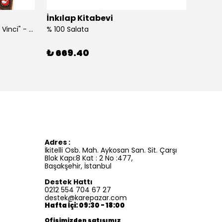
İnkılap Kitabevi
İnkıl
"Kim Kimdi? Serisi Leonardo Da Vinci" - Roberta Edwards
% 100 Salata
%100 İ
₺ 669.40
₺ 41
Adres :
İkitelli Osb. Mah. Aykosan San. Sit. Çarşı
Blok Kapı:8 Kat : 2 No :477,
Başakşehir, İstanbul
Destek Hattı
0212 554 704 67 27
destek@karepazar.com
Hafta İçi: 09:30 - 18:00
Ofisimizden satışımız