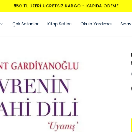
850 TL ÜZERI ÜCRETSIZ KARGO - KAPIDA ÖDEME
Çok Satanlar
Kitap Setleri
Okula Yardımcı
Sınav 