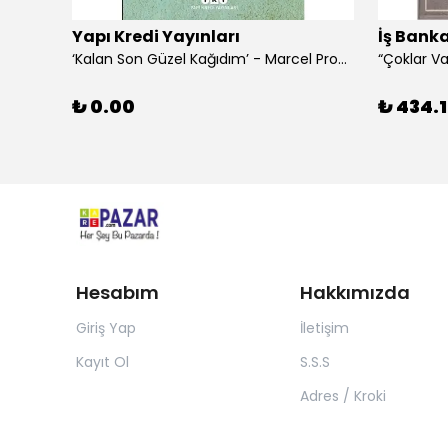
Yapı Kredi Yayınları
İş Banka
‘Kalan Son Güzel Kağıdım’ - Marcel Proust
₺ 0.00
₺ 434.1
Hesabım
Hakkımızda
Giriş Yap
İletişim
Kayıt Ol
S.S.S
Adres / Kroki