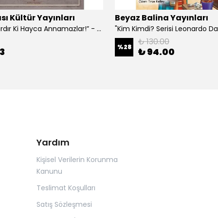
sı Kültür Yayınları
Beyaz Balina Yayınları
“Çoklar Vardır Ki Hayca Annamazlar!” - Gazanfer İbar
₺ 130.00
%
28
3
₺ 94.00
Yardım
Kişisel Verilerin Korunma
Kanunu
Teslimat Koşulları
Satış Sözleşmesi