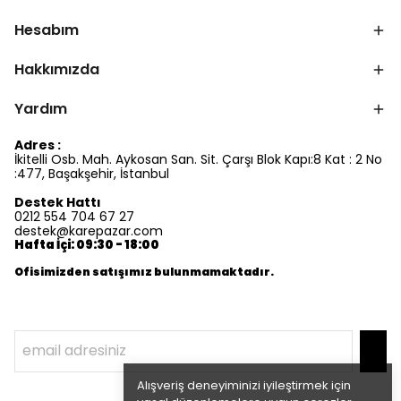
Hesabım
Hakkımızda
Yardım
Adres :
İkitelli Osb. Mah. Aykosan San. Sit. Çarşı Blok Kapı:8 Kat : 2 No
:477, Başakşehir, İstanbul
Destek Hattı
0212 554 704 67 27
destek@karepazar.com
Hafta İçi: 09:30 - 18:00
Ofisimizden satışımız bulunmamaktadır.
Alışveriş deneyiminizi iyileştirmek için