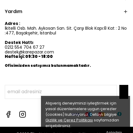
Yardım
Adres :
İkitelli Osb. Mah. Aykosan San. Sit. Çarşı Blok Kapı:8 Kat : 2 No
:477, Başakşehir, İstanbul
Destek Hattı
0212 554 704 67 27
destek@karepazar.com
Hafta İçi: 09:30 - 18:00
Ofisimizden satışımız bulunmamaktadır.
Alışveriş deneyiminizi iyileştirmek için
yasal düzenlemelere uygun çerezler
(cookies) kullanıyoruz. Detaylı bilgiye
Gizlilik ve Çerez Politikası
sayfamızdan
erişebilirsiniz.
Anladım