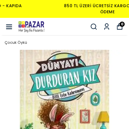
850 TL ÜZERI ÜCRETSIZ KARGO - KAPIDA
ÖDEME
0
Çocuk Öykü