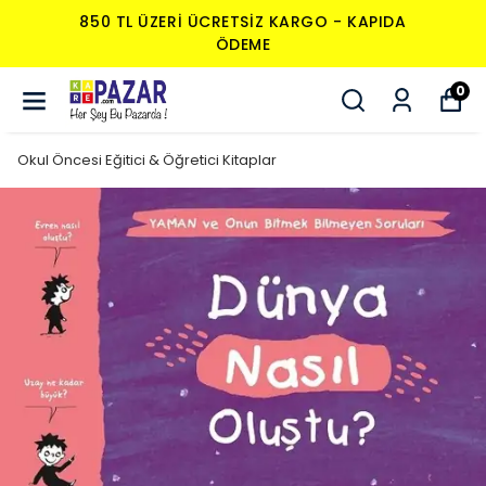
850 TL ÜZERI ÜCRETSIZ KARGO - KAPIDA
ÖDEME
0
Okul Öncesi Eğitici & Öğretici Kitaplar