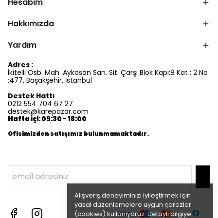
Hesabım
Hakkımızda
Yardım
Adres :
İkitelli Osb. Mah. Aykosan San. Sit. Çarşı Blok Kapı:8 Kat : 2 No
:477, Başakşehir, İstanbul
Destek Hattı
0212 554 704 67 27
destek@karepazar.com
Hafta İçi: 09:30 - 18:00
Ofisimizden satışımız bulunmamaktadır.
Alışveriş deneyiminizi iyileştirmek için
yasal düzenlemelere uygun çerezler
(cookies) kullanıyoruz. Detaylı bilgiye