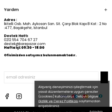
Yardım
Adres :
İkitelli Osb. Mah. Aykosan San. Sit. Çarşı Blok Kapı:8 Kat : 2 No
:477, Başakşehir, İstanbul
Destek Hattı
0212 554 704 67 27
destek@karepazar.com
Hafta İçi: 09:30 - 18:00
Ofisimizden satışımız bulunmamaktadır.
Alışveriş deneyiminizi iyileştirmek için
yasal düzenlemelere uygun çerezler
(cookies) kullanıyoruz. Detaylı bilgiye
Gizlilik ve Çerez Politikası
sayfamızdan
erişebilirsiniz.
Anladım