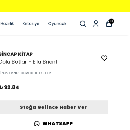
0
Hazırlık
Kırtasiye
Oyuncak
SİNCAP KİTAP
Dolu Botlar - Eila Brient
Ürün Kodu
:
HBV000017ETE2
₺ 92.84
Stoğa Gelince Haber Ver
WHATSAPP