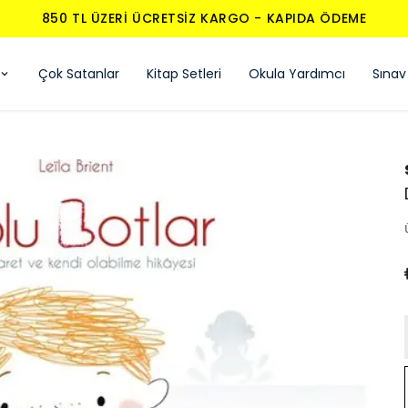
850 TL ÜZERI ÜCRETSIZ KARGO - KAPIDA ÖDEME
Çok Satanlar
Kitap Setleri
Okula Yardımcı
Sınav 