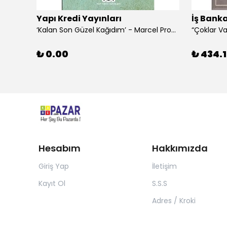
Yapı Kredi Yayınları
İş Banka
‘Kalan Son Güzel Kağıdım’ - Marcel Proust
₺ 0.00
₺ 434.1
Hesabım
Hakkımızda
Giriş Yap
İletişim
Kayıt Ol
S.S.S
Adres / Kroki