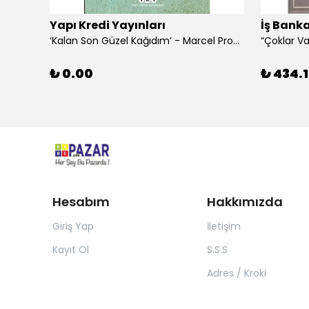
Yapı Kredi Yayınları
İş Banka
‘Kalan Son Güzel Kağıdım’ - Marcel Proust
₺ 0.00
₺ 434.1
Hesabım
Hakkımızda
Giriş Yap
İletişim
Kayıt Ol
S.S.S
Adres / Kroki