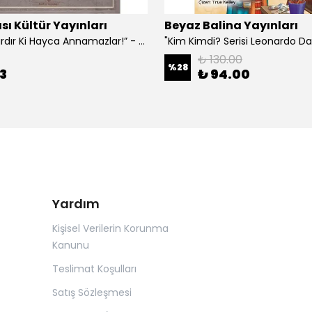
sı Kültür Yayınları
Beyaz Balina Yayınları
“Çoklar Vardır Ki Hayca Annamazlar!” - Gazanfer İbar
₺ 130.00
%
28
3
₺ 94.00
Yardım
Kişisel Verilerin Korunma
Kanunu
Teslimat Koşulları
Satış Sözleşmesi