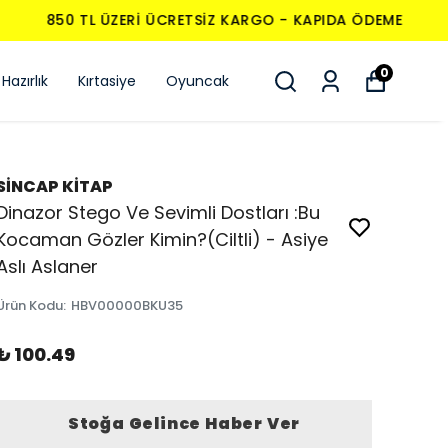
0
Hazırlık
Kırtasiye
Oyuncak
SİNCAP KİTAP
Dinazor Stego Ve Sevimli Dostları :Bu
Kocaman Gözler Kimin?(Ciltli) - Asiye
Aslı Aslaner
Ürün Kodu
:
HBV00000BKU35
₺ 100.49
Stoğa Gelince Haber Ver