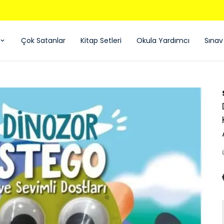
850 TL ÜZERI ÜCRETSIZ KARGO - KAPIDA ÖDEME
Çok Satanlar
Kitap Setleri
Okula Yardımcı
Sınav 