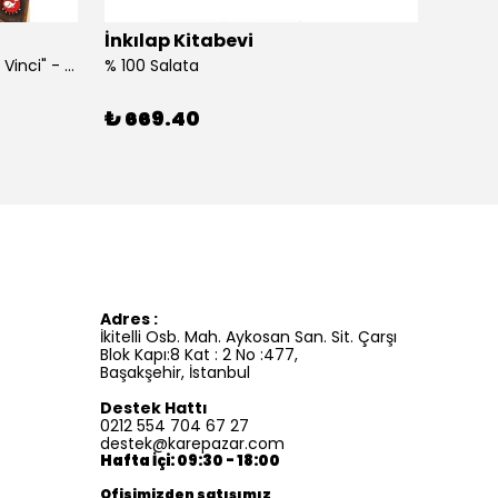
İnkılap Kitabevi
İnkıl
"Kim Kimdi? Serisi Leonardo Da Vinci" - Roberta Edwards
% 100 Salata
%100 İ
₺ 669.40
₺ 41
Adres :
İkitelli Osb. Mah. Aykosan San. Sit. Çarşı
Blok Kapı:8 Kat : 2 No :477,
Başakşehir, İstanbul
Destek Hattı
0212 554 704 67 27
destek@karepazar.com
Hafta İçi: 09:30 - 18:00
Ofisimizden satışımız