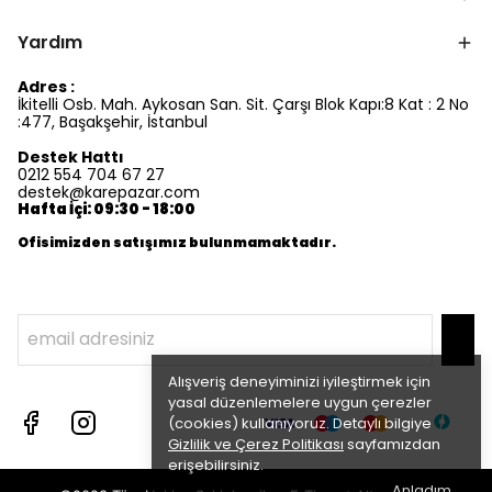
Yardım
Adres :
İkitelli Osb. Mah. Aykosan San. Sit. Çarşı Blok Kapı:8 Kat : 2 No
:477, Başakşehir, İstanbul
Destek Hattı
0212 554 704 67 27
destek@karepazar.com
Hafta İçi: 09:30 - 18:00
Ofisimizden satışımız bulunmamaktadır.
Alışveriş deneyiminizi iyileştirmek için
yasal düzenlemelere uygun çerezler
(cookies) kullanıyoruz. Detaylı bilgiye
Gizlilik ve Çerez Politikası
sayfamızdan
erişebilirsiniz.
Anladım