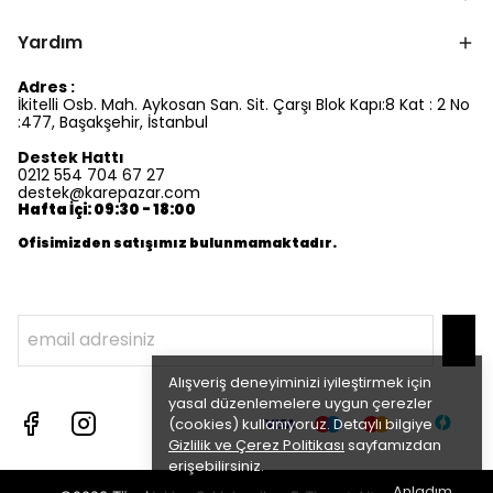
Yardım
Adres :
İkitelli Osb. Mah. Aykosan San. Sit. Çarşı Blok Kapı:8 Kat : 2 No
:477, Başakşehir, İstanbul
Destek Hattı
0212 554 704 67 27
destek@karepazar.com
Hafta İçi: 09:30 - 18:00
Ofisimizden satışımız bulunmamaktadır.
Alışveriş deneyiminizi iyileştirmek için
yasal düzenlemelere uygun çerezler
(cookies) kullanıyoruz. Detaylı bilgiye
Gizlilik ve Çerez Politikası
sayfamızdan
erişebilirsiniz.
Anladım