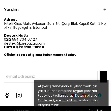
Yardım
Adres :
İkitelli Osb. Mah. Aykosan San. Sit. Çarşı Blok Kapı:8 Kat : 2 No
:477, Başakşehir, İstanbul
Destek Hattı
0212 554 704 67 27
destek@karepazar.com
Hafta İçi: 09:30 - 18:00
Ofisimizden satışımız bulunmamaktadır.
Alışveriş deneyiminizi iyileştirmek için
yasal düzenlemelere uygun çerezler
(cookies) kullanıyoruz. Detaylı bilgiye
Gizlilik ve Çerez Politikası
sayfamızdan
erişebilirsiniz.
Anladım