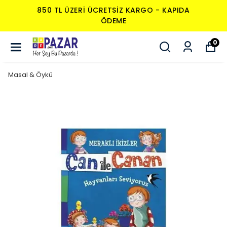
KARGO - KAPIDA
850 TL ÜZERI ÜCRETSIZ 
ÖDEME
0
Masal & Öykü