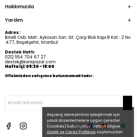
Hakkımızda
Yardım
Adres :
İkitelli Osb. Mah. Aykosan San. Sit. Çarşı Blok Kapı:8 Kat : 2 No
:477, Başakşehir, İstanbul
Destek Hattı
0212 554 704 67 27
destek@karepazar.com
Hafta İçi: 09:30 - 18:00
Ofisimizden satışımız bulunmamaktadır.
Alışveriş deneyiminizi iyileştirmek için
yasal düzenlemelere uygun çerezler
(cookies) kullanıyoruz. Detaylı bilgiye
Gizlilik ve Çerez Politikası
sayfamızdan