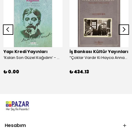
Yapı Kredi Yayınları
İş Bankası Kültür Yayınları
‘Kalan Son Güzel Kağıdım’ - Marcel Proust
“Çoklar Vardır Ki Hayca Annamazlar!” - Gazanfer İbar
₺ 0.00
₺ 434.13
Hesabım