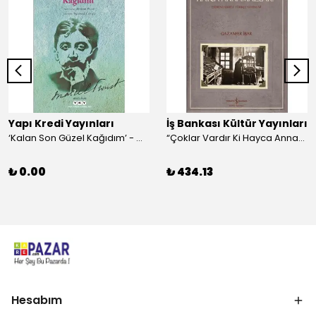
Yapı Kredi Yayınları
İş Bankası Kültür Yayınları
‘Kalan Son Güzel Kağıdım’ - Marcel Proust
“Çoklar Vardır Ki Hayca Annamazlar!” - Gazanfer İbar
₺ 0.00
₺ 434.13
Hesabım