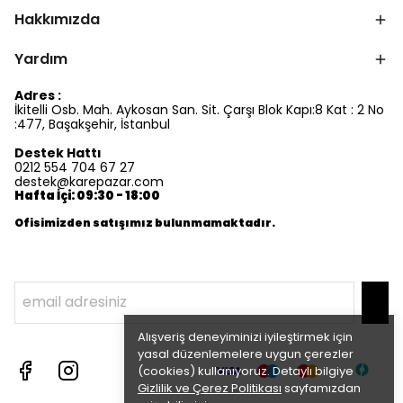
Hakkımızda
Yardım
Adres :
İkitelli Osb. Mah. Aykosan San. Sit. Çarşı Blok Kapı:8 Kat : 2 No
:477, Başakşehir, İstanbul
Destek Hattı
0212 554 704 67 27
destek@karepazar.com
Hafta İçi: 09:30 - 18:00
Ofisimizden satışımız bulunmamaktadır.
Alışveriş deneyiminizi iyileştirmek için
yasal düzenlemelere uygun çerezler
(cookies) kullanıyoruz. Detaylı bilgiye
Gizlilik ve Çerez Politikası
sayfamızdan