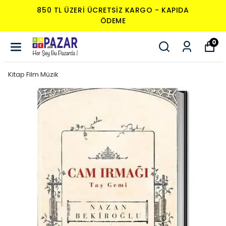
850 TL ÜZERI ÜCRETSIZ KARGO - KAPIDA
ÖDEME
0
Kitap Film Müzik