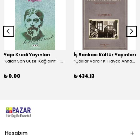
Yapı Kredi Yayınları
İş Bankası Kültür Yayınları
‘Kalan Son Güzel Kağıdım’ - Marcel Proust
“Çoklar Vardır Ki Hayca Annamazlar!” - Gazanfer İbar
₺ 0.00
₺ 434.13
Hesabım