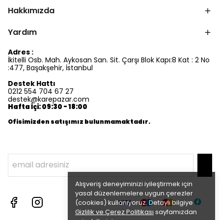
Hakkımızda
Yardım
Adres :
İkitelli Osb. Mah. Aykosan San. Sit. Çarşı Blok Kapı:8 Kat : 2 No
:477, Başakşehir, İstanbul
Destek Hattı
0212 554 704 67 27
destek@karepazar.com
Hafta İçi: 09:30 - 18:00
Ofisimizden satışımız bulunmamaktadır.
Alışveriş deneyiminizi iyileştirmek için
yasal düzenlemelere uygun çerezler
(cookies) kullanıyoruz. Detaylı bilgiye
Gizlilik ve Çerez Politikası
sayfamızdan