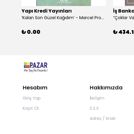
Yapı Kredi Yayınları
İş Banka
‘Kalan Son Güzel Kağıdım’ - Marcel Proust
₺ 0.00
₺ 434.1
Hesabım
Hakkımızda
Giriş Yap
İletişim
Kayıt Ol
S.S.S
Adres / Kroki