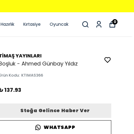
0
Hazırlık
Kırtasiye
Oyuncak
TİMAŞ YAYINLARI
Boşluk - Ahmed Günbay Yıldız
Ürün Kodu
:
KTIMAS366
₺ 137.93
Stoğa Gelince Haber Ver
WHATSAPP