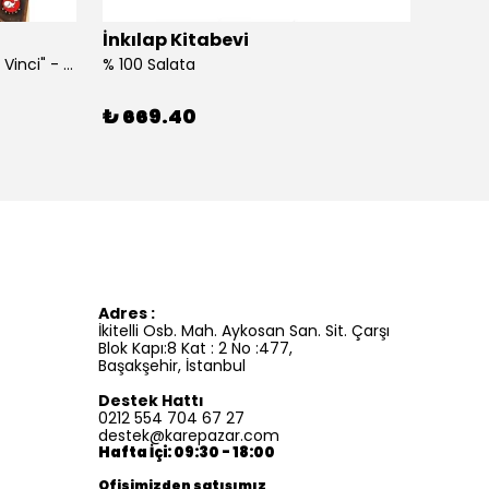
İnkılap Kitabevi
İnkıl
"Kim Kimdi? Serisi Leonardo Da Vinci" - Roberta Edwards
% 100 Salata
%100 İ
₺ 669.40
₺ 41
Adres :
İkitelli Osb. Mah. Aykosan San. Sit. Çarşı
Blok Kapı:8 Kat : 2 No :477,
Başakşehir, İstanbul
Destek Hattı
0212 554 704 67 27
destek@karepazar.com
Hafta İçi: 09:30 - 18:00
Ofisimizden satışımız