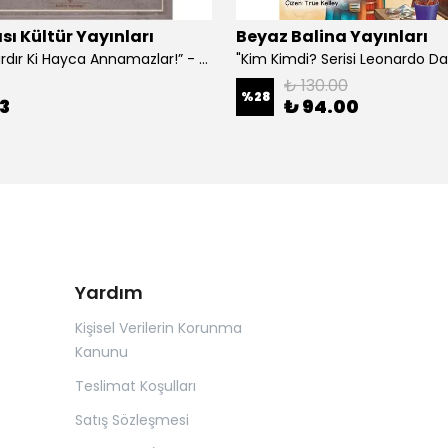
sı Kültür Yayınları
Beyaz Balina Yayınları
“Çoklar Vardır Ki Hayca Annamazlar!” - Gazanfer İbar
₺ 130.00
%
28
3
₺ 94.00
Yardım
Kişisel Verilerin Korunma
Kanunu
Teslimat Koşulları
Satış Sözleşmesi