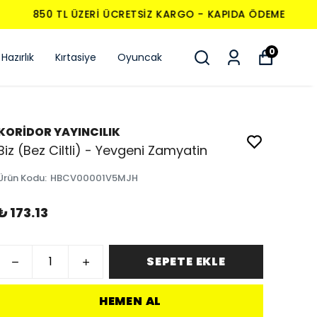
0
Hazırlık
Kırtasiye
Oyuncak
KORİDOR YAYINCILIK
Biz (Bez Ciltli) - Yevgeni Zamyatin
Ürün Kodu
:
HBCV00001V5MJH
₺ 173.13
SEPETE EKLE
HEMEN AL