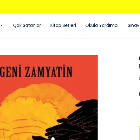
850 TL ÜZERI ÜCRETSIZ KARGO - KAPIDA ÖDEME
Çok Satanlar
Kitap Setleri
Okula Yardımcı
Sınav 