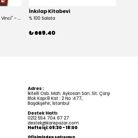
İnkılap Kitabevi
İnkıl
"Kim Kimdi? Serisi Leonardo Da Vinci" - Roberta Edwards
% 100 Salata
%100 İ
₺ 669.40
₺ 41
Adres :
İkitelli Osb. Mah. Aykosan San. Sit. Çarşı
Blok Kapı:8 Kat : 2 No :477,
Başakşehir, İstanbul
Destek Hattı
0212 554 704 67 27
destek@karepazar.com
Hafta İçi: 09:30 - 18:00
Ofisimizden satışımız