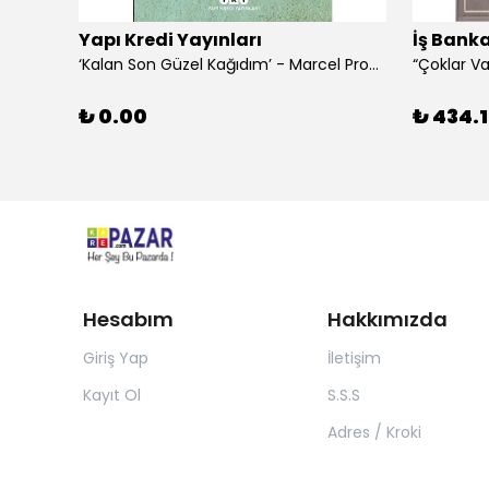
Yapı Kredi Yayınları
İş Banka
‘Kalan Son Güzel Kağıdım’ - Marcel Proust
₺ 0.00
₺ 434.1
Hesabım
Hakkımızda
Giriş Yap
İletişim
Kayıt Ol
S.S.S
Adres / Kroki