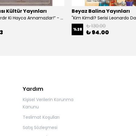
sı Kültür Yayınları
Beyaz Balina Yayınları
“Çoklar Vardır Ki Hayca Annamazlar!” - Gazanfer İbar
₺ 130.00
%
28
3
₺ 94.00
Yardım
Kişisel Verilerin Korunma
Kanunu
Teslimat Koşulları
Satış Sözleşmesi