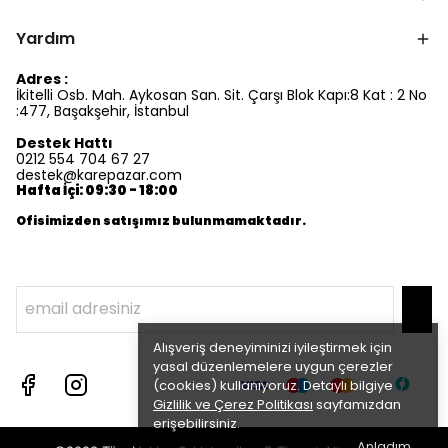
Yardım
Adres :
İkitelli Osb. Mah. Aykosan San. Sit. Çarşı Blok Kapı:8 Kat : 2 No
:477, Başakşehir, İstanbul
Destek Hattı
0212 554 704 67 27
destek@karepazar.com
Hafta İçi: 09:30 - 18:00
Ofisimizden satışımız bulunmamaktadır.
Alışveriş deneyiminizi iyileştirmek için
yasal düzenlemelere uygun çerezler
(cookies) kullanıyoruz. Detaylı bilgiye
Gizlilik ve Çerez Politikası
sayfamızdan
erişebilirsiniz.
Anladım