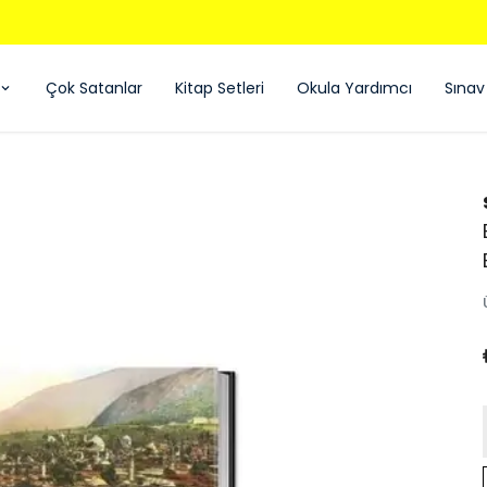
850 TL ÜZERI ÜCRETSIZ KARGO - KAPIDA ÖDEME
Çok Satanlar
Kitap Setleri
Okula Yardımcı
Sınav 