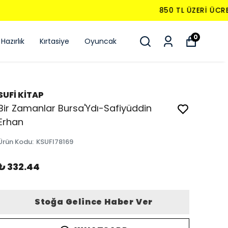
0
Hazırlık
Kırtasiye
Oyuncak
SUFİ KİTAP
Bir Zamanlar Bursa'Ydı-Safiyüddin
Erhan
Ürün Kodu
:
KSUFI78169
₺ 332.44
Stoğa Gelince Haber Ver