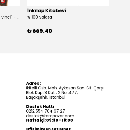
İnkılap Kitabevi
İnkıl
"Kim Kimdi? Serisi Leonardo Da Vinci" - Roberta Edwards
% 100 Salata
%100 İ
₺ 669.40
₺ 41
Adres :
İkitelli Osb. Mah. Aykosan San. Sit. Çarşı
Blok Kapı:8 Kat : 2 No :477,
Başakşehir, İstanbul
Destek Hattı
0212 554 704 67 27
destek@karepazar.com
Hafta İçi: 09:30 - 18:00
Ofisimizden satışımız