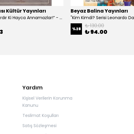
sı Kültür Yayınları
Beyaz Balina Yayınları
“Çoklar Vardır Ki Hayca Annamazlar!” - Gazanfer İbar
₺ 130.00
%
28
3
₺ 94.00
Yardım
Kişisel Verilerin Korunma
Kanunu
Teslimat Koşulları
Satış Sözleşmesi