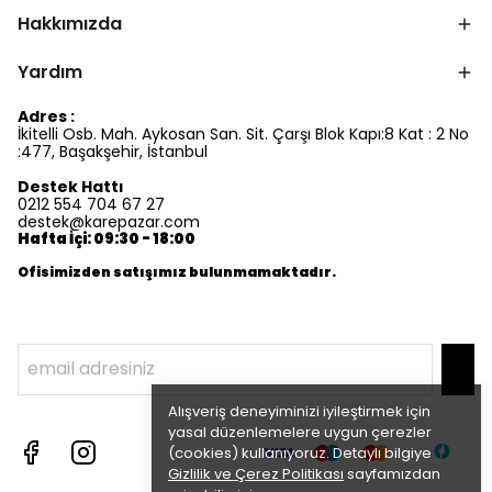
Hakkımızda
Yardım
Adres :
İkitelli Osb. Mah. Aykosan San. Sit. Çarşı Blok Kapı:8 Kat : 2 No
:477, Başakşehir, İstanbul
Destek Hattı
0212 554 704 67 27
destek@karepazar.com
Hafta İçi: 09:30 - 18:00
Ofisimizden satışımız bulunmamaktadır.
Alışveriş deneyiminizi iyileştirmek için
yasal düzenlemelere uygun çerezler
(cookies) kullanıyoruz. Detaylı bilgiye
Gizlilik ve Çerez Politikası
sayfamızdan