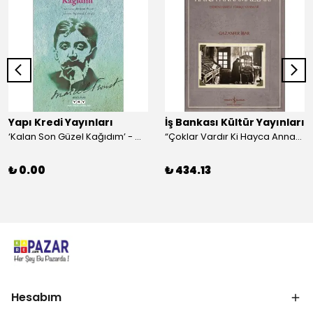
Yapı Kredi Yayınları
İş Bankası Kültür Yayınları
‘Kalan Son Güzel Kağıdım’ - Marcel Proust
“Çoklar Vardır Ki Hayca Annamazlar!” - Gazanfer İbar
₺ 0.00
₺ 434.13
Hesabım