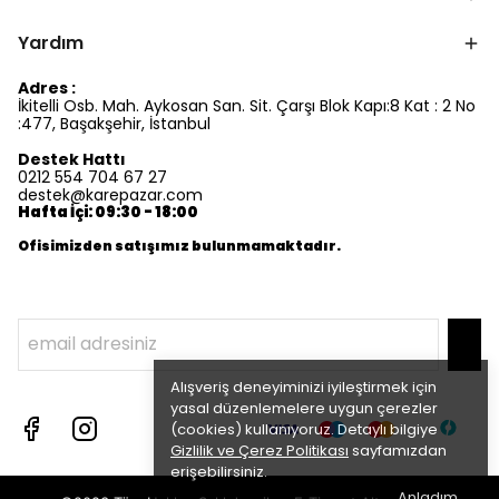
Yardım
Adres :
İkitelli Osb. Mah. Aykosan San. Sit. Çarşı Blok Kapı:8 Kat : 2 No
:477, Başakşehir, İstanbul
Destek Hattı
0212 554 704 67 27
destek@karepazar.com
Hafta İçi: 09:30 - 18:00
Ofisimizden satışımız bulunmamaktadır.
Alışveriş deneyiminizi iyileştirmek için
yasal düzenlemelere uygun çerezler
(cookies) kullanıyoruz. Detaylı bilgiye
Gizlilik ve Çerez Politikası
sayfamızdan
erişebilirsiniz.
Anladım