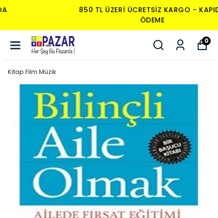
850 TL ÜZERI ÜCRETSIZ KARGO - KAPIDA
ÖDEME
0
Kitap Film Müzik