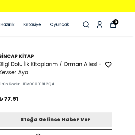
0
Hazırlık
Kırtasiye
Oyuncak
SİNCAP KİTAP
Bilgi Dolu İlk Kitaplarım / Orman Ailesi -
Kevser Aya
Ürün Kodu
:
HBV000018L2Q4
₺ 77.51
Stoğa Gelince Haber Ver