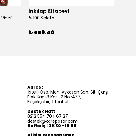
İnkılap Kitabevi
İnkıl
"Kim Kimdi? Serisi Leonardo Da Vinci" - Roberta Edwards
% 100 Salata
%100 İ
₺ 669.40
₺ 41
Adres :
İkitelli Osb. Mah. Aykosan San. Sit. Çarşı
Blok Kapı:8 Kat : 2 No :477,
Başakşehir, İstanbul
Destek Hattı
0212 554 704 67 27
destek@karepazar.com
Hafta İçi: 09:30 - 18:00
Ofisimizden satışımız