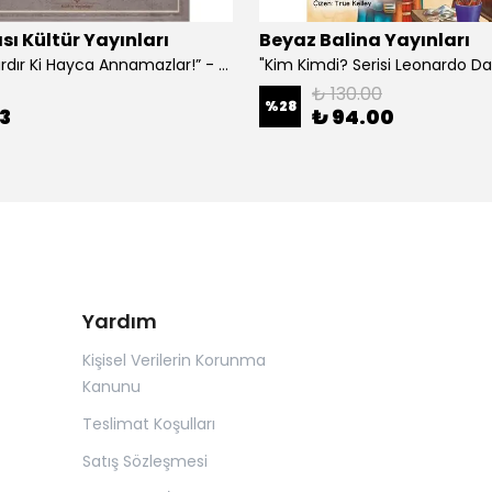
sı Kültür Yayınları
Beyaz Balina Yayınları
“Çoklar Vardır Ki Hayca Annamazlar!” - Gazanfer İbar
₺ 130.00
%
28
3
₺ 94.00
Yardım
Kişisel Verilerin Korunma
Kanunu
Teslimat Koşulları
Satış Sözleşmesi