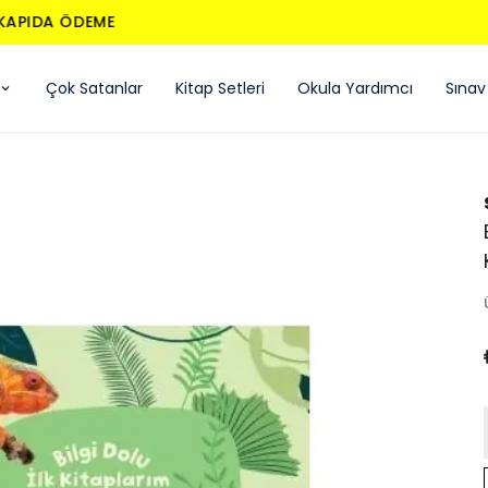
850 TL ÜZERI ÜCRETSIZ KARGO - KAPIDA ÖDEME
Çok Satanlar
Kitap Setleri
Okula Yardımcı
Sınav 