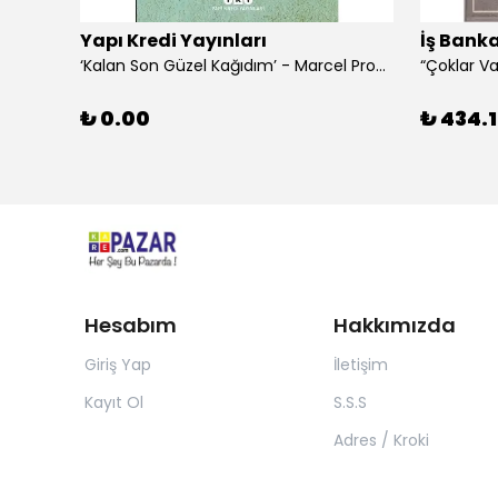
Yapı Kredi Yayınları
İş Banka
‘Kalan Son Güzel Kağıdım’ - Marcel Proust
₺ 0.00
₺ 434.1
Hesabım
Hakkımızda
Giriş Yap
İletişim
Kayıt Ol
S.S.S
Adres / Kroki