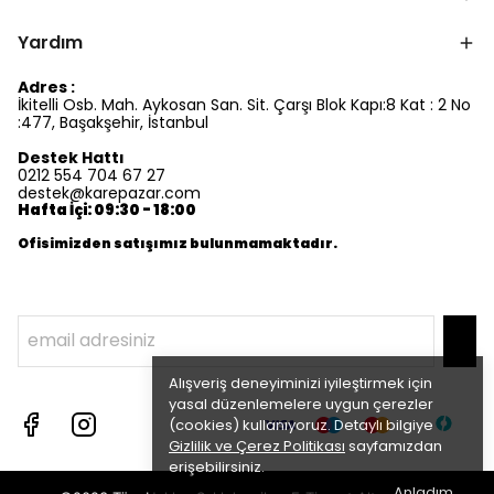
Yardım
Adres :
İkitelli Osb. Mah. Aykosan San. Sit. Çarşı Blok Kapı:8 Kat : 2 No
:477, Başakşehir, İstanbul
Destek Hattı
0212 554 704 67 27
destek@karepazar.com
Hafta İçi: 09:30 - 18:00
Ofisimizden satışımız bulunmamaktadır.
Alışveriş deneyiminizi iyileştirmek için
yasal düzenlemelere uygun çerezler
(cookies) kullanıyoruz. Detaylı bilgiye
Gizlilik ve Çerez Politikası
sayfamızdan
erişebilirsiniz.
Anladım