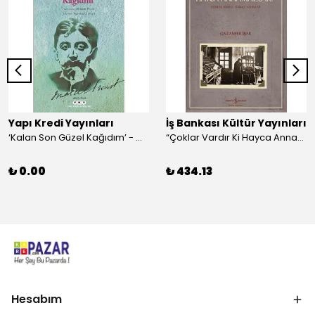
Yapı Kredi Yayınları
İş Bankası Kültür Yayınları
‘Kalan Son Güzel Kağıdım’ - Marcel Proust
“Çoklar Vardır Ki Hayca Annamazlar!” - Gazanfer İbar
₺ 0.00
₺ 434.13
Hesabım