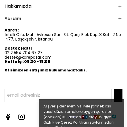
Hakkımızda
Yardım
Adres :
İkitelli Osb. Mah. Aykosan San. Sit. Çarşı Blok Kapı:8 Kat : 2 No
:477, Başakşehir, İstanbul
Destek Hattı
0212 554 704 67 27
destek@karepazar.com
Hafta İçi: 09:30 - 18:00
Ofisimizden satışımız bulunmamaktadır.
Alışveriş deneyiminizi iyileştirmek için
yasal düzenlemelere uygun çerezler
(cookies) kullanıyoruz. Detaylı bilgiye
Gizlilik ve Çerez Politikası
sayfamızdan