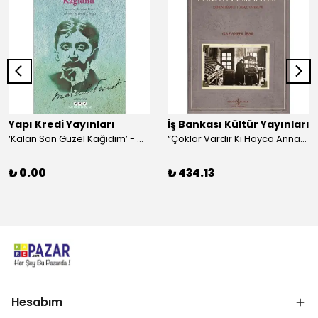
Yapı Kredi Yayınları
İş Bankası Kültür Yayınları
‘Kalan Son Güzel Kağıdım’ - Marcel Proust
“Çoklar Vardır Ki Hayca Annamazlar!” - Gazanfer İbar
₺ 0.00
₺ 434.13
Hesabım