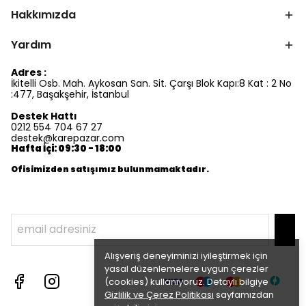
Hakkımızda
Yardım
Adres :
İkitelli Osb. Mah. Aykosan San. Sit. Çarşı Blok Kapı:8 Kat : 2 No
:477, Başakşehir, İstanbul
Destek Hattı
0212 554 704 67 27
destek@karepazar.com
Hafta İçi: 09:30 - 18:00
Ofisimizden satışımız bulunmamaktadır.
Alışveriş deneyiminizi iyileştirmek için
yasal düzenlemelere uygun çerezler
(cookies) kullanıyoruz. Detaylı bilgiye
Gizlilik ve Çerez Politikası
sayfamızdan