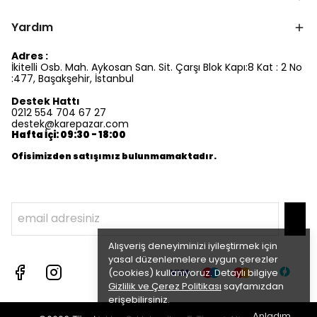
Yardım
Adres :
İkitelli Osb. Mah. Aykosan San. Sit. Çarşı Blok Kapı:8 Kat : 2 No
:477, Başakşehir, İstanbul
Destek Hattı
0212 554 704 67 27
destek@karepazar.com
Hafta İçi: 09:30 - 18:00
Ofisimizden satışımız bulunmamaktadır.
Alışveriş deneyiminizi iyileştirmek için
yasal düzenlemelere uygun çerezler
(cookies) kullanıyoruz. Detaylı bilgiye
Gizlilik ve Çerez Politikası
sayfamızdan
erişebilirsiniz.
Anladım