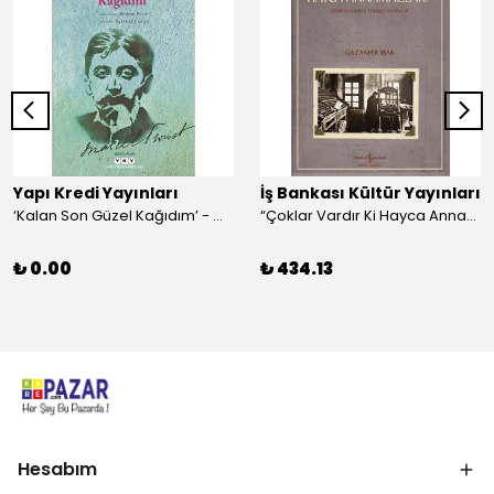
Yapı Kredi Yayınları
İş Bankası Kültür Yayınları
‘Kalan Son Güzel Kağıdım’ - Marcel Proust
“Çoklar Vardır Ki Hayca Annamazlar!” - Gazanfer İbar
₺ 0.00
₺ 434.13
Hesabım