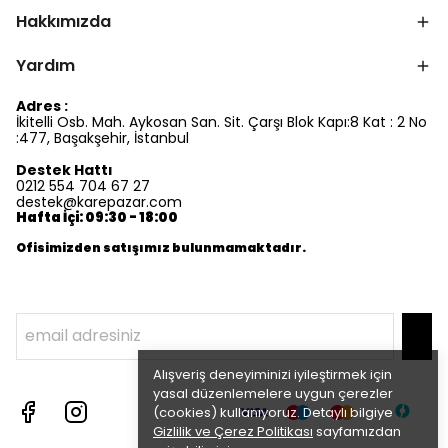
Hakkımızda
Yardım
Adres :
İkitelli Osb. Mah. Aykosan San. Sit. Çarşı Blok Kapı:8 Kat : 2 No
:477, Başakşehir, İstanbul
Destek Hattı
0212 554 704 67 27
destek@karepazar.com
Hafta İçi: 09:30 - 18:00
Ofisimizden satışımız bulunmamaktadır.
Alışveriş deneyiminizi iyileştirmek için
yasal düzenlemelere uygun çerezler
(cookies) kullanıyoruz. Detaylı bilgiye
Gizlilik ve Çerez Politikası
sayfamızdan