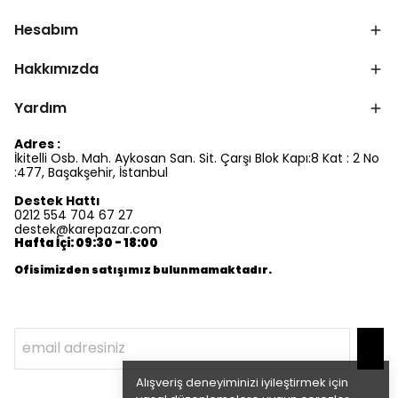
Hesabım
Hakkımızda
Yardım
Adres :
İkitelli Osb. Mah. Aykosan San. Sit. Çarşı Blok Kapı:8 Kat : 2 No
:477, Başakşehir, İstanbul
Destek Hattı
0212 554 704 67 27
destek@karepazar.com
Hafta İçi: 09:30 - 18:00
Ofisimizden satışımız bulunmamaktadır.
Alışveriş deneyiminizi iyileştirmek için