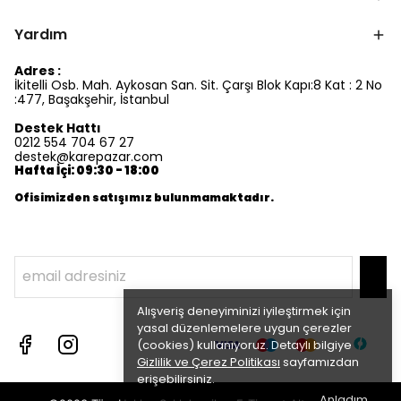
Yardım
Adres :
İkitelli Osb. Mah. Aykosan San. Sit. Çarşı Blok Kapı:8 Kat : 2 No
:477, Başakşehir, İstanbul
Destek Hattı
0212 554 704 67 27
destek@karepazar.com
Hafta İçi: 09:30 - 18:00
Ofisimizden satışımız bulunmamaktadır.
Alışveriş deneyiminizi iyileştirmek için
yasal düzenlemelere uygun çerezler
(cookies) kullanıyoruz. Detaylı bilgiye
Gizlilik ve Çerez Politikası
sayfamızdan
erişebilirsiniz.
Anladım