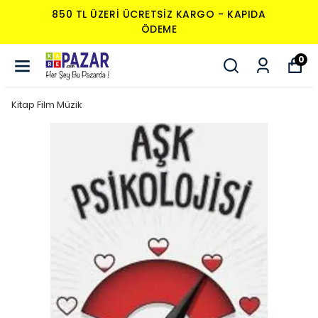
ERI ÜCRETSIZ KARGO - KAPIDA
850 TL ÜZ
ÖDEME
0
Kitap Film Müzik