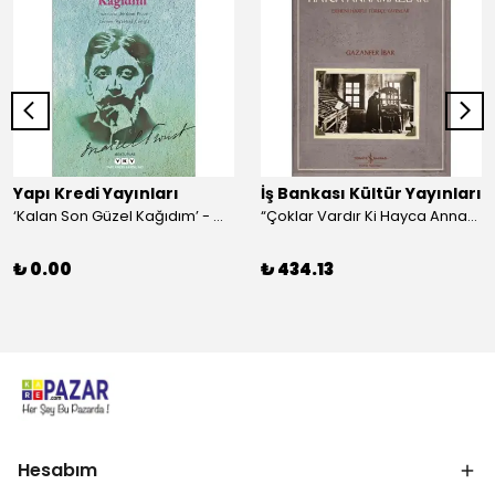
Yapı Kredi Yayınları
İş Bankası Kültür Yayınları
‘Kalan Son Güzel Kağıdım’ - Marcel Proust
“Çoklar Vardır Ki Hayca Annamazlar!” - Gazanfer İbar
₺ 0.00
₺ 434.13
Hesabım