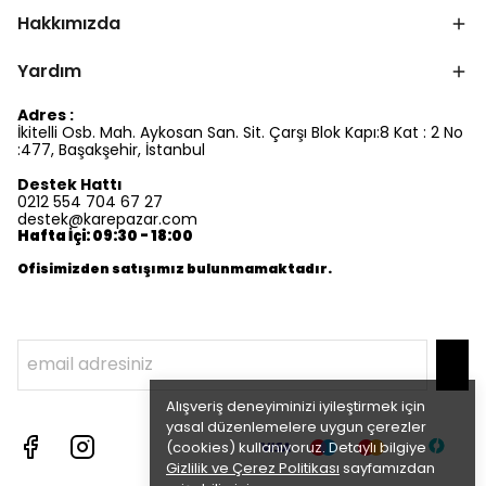
Hakkımızda
Yardım
Adres :
İkitelli Osb. Mah. Aykosan San. Sit. Çarşı Blok Kapı:8 Kat : 2 No
:477, Başakşehir, İstanbul
Destek Hattı
0212 554 704 67 27
destek@karepazar.com
Hafta İçi: 09:30 - 18:00
Ofisimizden satışımız bulunmamaktadır.
Alışveriş deneyiminizi iyileştirmek için
yasal düzenlemelere uygun çerezler
(cookies) kullanıyoruz. Detaylı bilgiye
Gizlilik ve Çerez Politikası
sayfamızdan